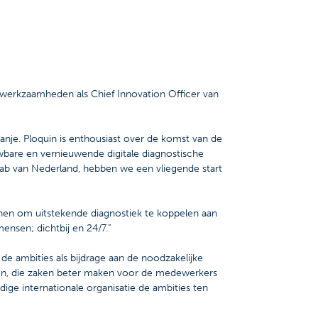
.
 werkzaamheden als Chief Innovation Officer van
panje. Ploquin is enthousiast over de komst van de
uwbare en vernieuwende digitale diagnostische
ab van Nederland, hebben we een vliegende start
nnen om uitstekende diagnostiek te koppelen aan
ensen; dichtbij en 24/7.”
e ambities als bijdrage aan de noodzakelijke
den, die zaken beter maken voor de medewerkers
ige internationale organisatie de ambities ten