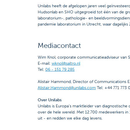
Unilabs heeft de afgelopen jaren veel geïnvesteerd
Hudsonlab en SHO uitgegroeid tot één van de gro
laboratorium-, pathologie- en beeldvormingsdiens
pandemie laboratorium in Utrecht, waar dagelijk
Mediacontact
Wim Knol, corporate communicatieadviseur van S
E-mail:
wknol@saltro.nl
Tel:
06 - 151 79 285
Alistair Hammond, Director of Communications E
Alistair.Hammond@unilabs.com
Tel: +44 771 773 
Over Unilabs
Unilabs is Europa’s marktleider van diagnostisch
over de hele wereld. Met 12.700 medewerkers in 
uit - en redden we elke dag levens.