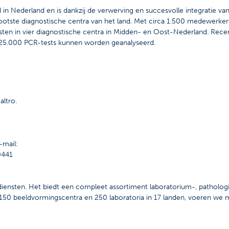
 in Nederland en is dankzij de verwerving en succesvolle integratie va
otste diagnostische centra van het land. Met circa 1.500 medewerker
ten in vier diagnostische centra in Midden- en Oost-Nederland. Recen
s 25.000 PCR-tests kunnen worden geanalyseerd.
altro.
-mail:
0441
e diensten. Het biedt een compleet assortiment laboratorium-, patholo
150 beeldvormingscentra en 250 laboratoria in 17 landen, voeren we m