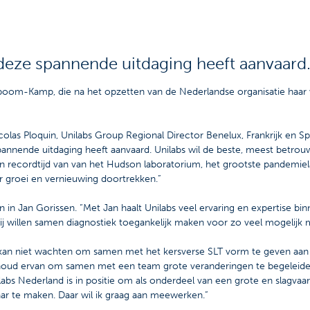
 deze spannende uitdaging heeft aanvaard
alboom-Kamp, die na het opzetten van de Nederlandse organisatie haar
colas Ploquin, Unilabs Group Regional Director Benelux, Frankrijk en S
spannende uitdaging heeft aanvaard. Unilabs wil de beste, meest betro
n recordtijd van van het Hudson laboratorium, het grootste pandemiel
r groei en vernieuwing doortrekken.”
in Jan Gorissen. “Met Jan haalt Unilabs veel ervaring en expertise bi
ij willen samen diagnostiek toegankelijk maken voor zo veel mogelijk m
 kan niet wachten om samen met het kersverse SLT vorm te geven aan d
Ik houd ervan om samen met een team grote veranderingen te begelei
bs Nederland is in positie om als onderdeel van een grote en slagvaard
ar te maken. Daar wil ik graag aan meewerken.”