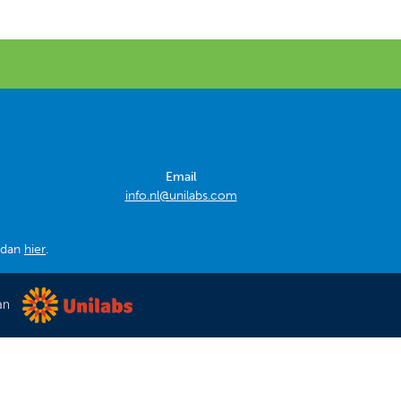
Email
info.nl@unilabs.com
k dan
hier
.
an