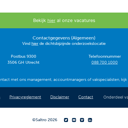
Bekijk
al onze vacatures
hier
Contactgegevens (Algemeen)
Vind
hier
de dichtsbijzijnde onderzoekslocatie
Postbus 9300
Telefoonnummer
3506 GH Utrecht
088 700 1000
ontact met ons management, accountmanagers of vakspecialisten, kij
Onderdeel v
n
Privacyreglement
Disclaimer
Contact
©
Saltro
2026