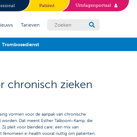
Uitslagenportaal
ssional
Patiënt
ieuws
Tarieven
Trombosedienst
r chronisch zieken
ssing vormen voor de aanpak van chronische
rd worden. Dat meent Esther Talboom-Kamp, die
ij pleit voor blended care: een mix van
het fenomeen e-health vooral nuttig om patiënten