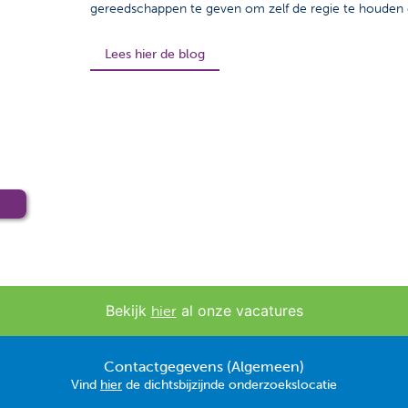
gereedschappen te geven om zelf de regie te houden 
Lees hier de blog
Bekijk
al onze vacatures
hier
Contactgegevens (Algemeen)
Vind
hier
de dichtsbijzijnde onderzoekslocatie