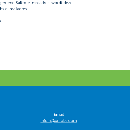
algemene Saltro e-mailadres, wordt deze
bs e-mailadres.
.
Email
info.nl@unilabs.com