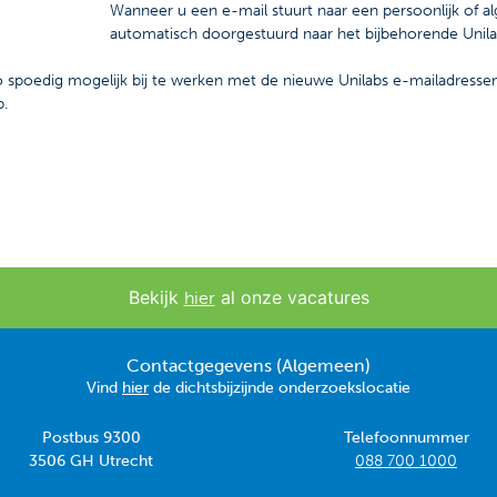
Wanneer u een e-mail stuurt naar een persoonlijk of 
automatisch doorgestuurd naar het bijbehorende Unila
spoedig mogelijk bij te werken met de nieuwe Unilabs e-mailadressen
p.
Bekijk
al onze vacatures
hier
Contactgegevens (Algemeen)
Vind
hier
de dichtsbijzijnde onderzoekslocatie
Postbus 9300
Telefoonnummer
3506 GH Utrecht
088 700 1000