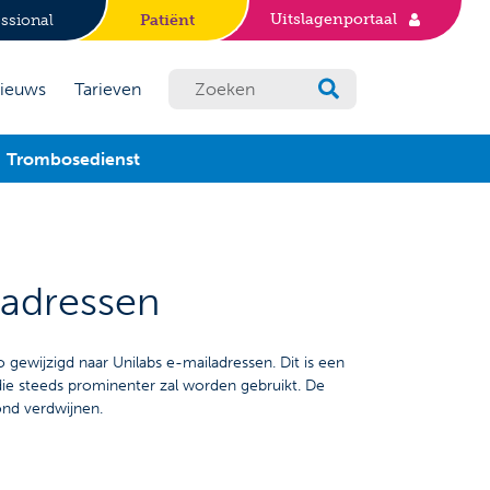
Uitslagenportaal
ssional
Patiënt
ieuws
Tarieven
Trombosedienst
ladressen
gewijzigd naar Unilabs e-mailadressen. Dit is een
 die steeds prominenter zal worden gebruikt. De
ond verdwijnen.