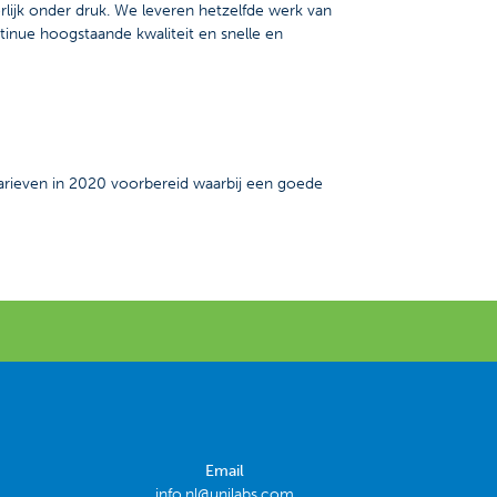
orlijk onder druk. We leveren hetzelfde werk van
inue hoogstaande kwaliteit en snelle en
arieven in 2020 voorbereid waarbij een goede
Email
info.nl@unilabs.com