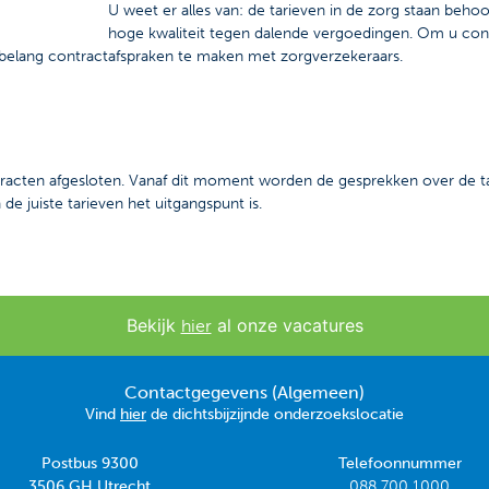
U weet er alles van: de tarieven in de zorg staan beho
hoge kwaliteit tegen dalende vergoedingen. Om u cont
 belang contractafspraken te maken met zorgverzekeraars.
ntracten afgesloten. Vanaf dit moment worden de gesprekken over de t
e juiste tarieven het uitgangspunt is.
Bekijk
al onze vacatures
hier
Contactgegevens (Algemeen)
Vind
hier
de dichtsbijzijnde onderzoekslocatie
Postbus 9300
Telefoonnummer
3506 GH Utrecht
088 700 1000