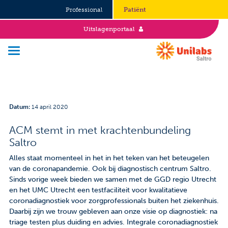
Professional
Patiënt
Uitslagenportaal
Over Saltro
Datum
:
14 april 2020
Historie
ACM stemt in met krachtenbundeling
Saltro
Duurzaamheid en Good Governance
Alles staat momenteel in het in het teken van het beteugelen
Werken bij
van de coronapandemie. Ook bij diagnostisch centrum Saltro.
Sinds vorige week bieden we samen met de GGD regio Utrecht
Stages
en het UMC Utrecht een testfaciliteit voor kwalitatieve
coronadiagnostiek voor zorgprofessionals buiten het ziekenhuis.
Daarbij zijn we trouw gebleven aan onze visie op diagnostiek: na
Vacatures
triage testen plus duiding en advies. Integrale coronadiagnostiek