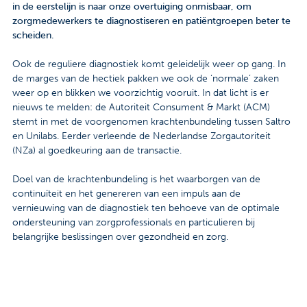
in de eerstelijn is naar onze overtuiging onmisbaar, om
Contact
zorgmedewerkers te diagnostiseren en patiëntgroepen beter te
scheiden.
Veelgestelde vragen
Ook de reguliere diagnostiek komt geleidelijk weer op gang. In
Nieuws
de marges van de hectiek pakken we ook de ‘normale’ zaken
weer op en blikken we voorzichtig vooruit. In dat licht is er
Tarieven
nieuws te melden: de Autoriteit Consument & Markt (ACM)
stemt in met de voorgenomen krachtenbundeling tussen Saltro
en Unilabs. Eerder verleende de Nederlandse Zorgautoriteit
(NZa) al goedkeuring aan de transactie.
Afspraak maken
Doel van de krachtenbundeling is het waarborgen van de
Locaties
continuïteit en het genereren van een impuls aan de
vernieuwing van de diagnostiek ten behoeve van de optimale
Praktische informatie
ondersteuning van zorgprofessionals en particulieren bij
belangrijke beslissingen over gezondheid en zorg.
Onderzoeken
Trombosedienst