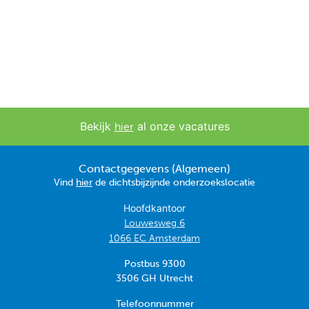
Bekijk
al onze vacatures
hier
Contactgegevens (Algemeen)
Vind
hier
de dichtsbijzijnde onderzoekslocatie
Hoofdkantoor
Louwesweg 6
1066 EC Amsterdam
Postbus 9300
3506 GH Utrecht
Telefoonnummer