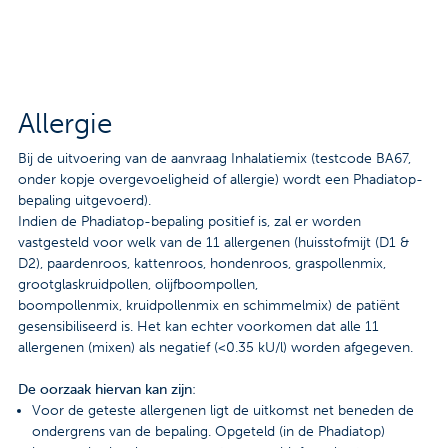
Contact
Veelgestelde vragen
Nieuws
Allergie
Tarieven
Bij de uitvoering van de aanvraag Inhalatiemix (testcode BA67,
onder kopje overgevoeligheid of allergie) wordt een Phadiatop-
bepaling uitgevoerd).
Indien de Phadiatop-bepaling positief is, zal er worden
Afspraak maken
vastgesteld voor welk van de 11 allergenen (huisstofmijt (D1 &
D2), paardenroos, kattenroos, hondenroos, graspollenmix,
Locaties
grootglaskruidpollen, olijfboompollen,
boompollenmix, kruidpollenmix en schimmelmix) de patiënt
Praktische informatie
gesensibiliseerd is. Het kan echter voorkomen dat alle 11
allergenen (mixen) als negatief (<0.35 kU/l) worden afgegeven.
Onderzoeken
De oorzaak hiervan kan zijn
:
Trombosedienst
Voor de geteste allergenen ligt de uitkomst net beneden de
ondergrens van de bepaling. Opgeteld (in de Phadiatop)