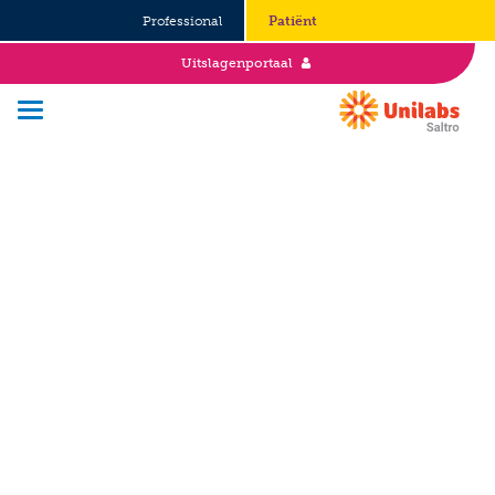
Professional
Patiënt
Uitslagenportaal
Over Saltro
Historie
Duurzaamheid en Good Governance
Werken bij
Stages
Vacatures