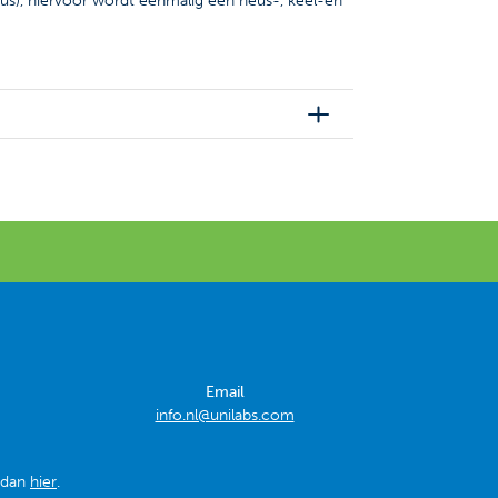
us), hiervoor wordt eenmalig een neus-, keel-en
Email
info.nl@unilabs.com
k dan
hier
.