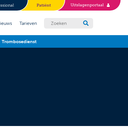
Uitslagenportaal
ssional
Patiënt
ieuws
Tarieven
Trombosedienst