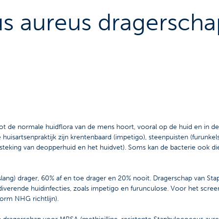
s aureus dragerscha
ot de normale huidflora van de mens hoort, vooral op de huid en in de
uisartsenpraktijk zijn krentenbaard (impetigo), steenpuisten (furunkel
ontsteking van deopperhuid en het huidvet). Soms kan de bacterie ook d
slang) drager, 60% af en toe drager en 20% nooit. Dragerschap van St
cidiverende huidinfecties, zoals impetigo en furunculose. Voor het sc
rm NHG richtlijn).