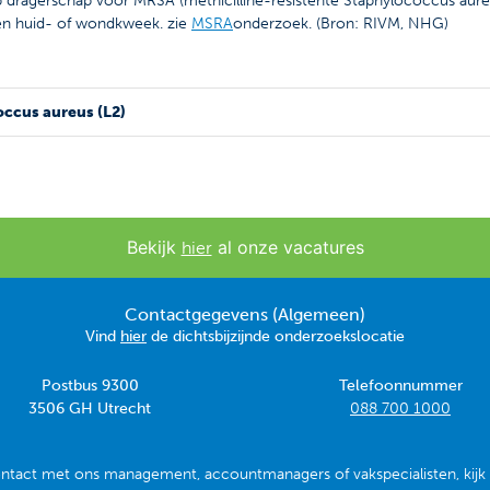
p dragerschap voor MRSA (methicilline-resistente Staphylococcus aure
n huid- of wondkweek. zie
MSRA
onderzoek. (Bron: RIVM, NHG)
ccus aureus (L2)
Bekijk
al onze vacatures
hier
Contactgegevens (Algemeen)
Vind
hier
de dichtsbijzijnde onderzoekslocatie
Postbus 9300
Telefoonnummer
3506 GH Utrecht
088 700 1000
ontact met ons management, accountmanagers of vakspecialisten, kij