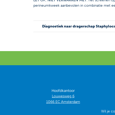
LET OP, NIET VERWARREN MET
: het screenen o
perineumkweek aanbevolen in combinatie met ee
Diagnostiek naar dragerschap Staphyloco
Hoofdkantoor
Louwesweg 6
1066 EC Amsterdam
Wil je c