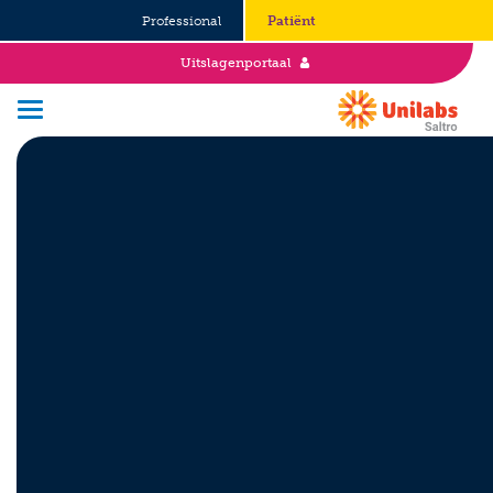
Professional
Patiënt
Uitslagenportaal
Over Saltro
Historie
Duurzaamheid en Good Governance
Werken bij
Stages
Vacatures