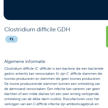
Contact
Veelgestelde vragen
Nieuws
Clostridium difficile GDH
Tarieven
F1
Afspraak maken
Algemene informatie
Locaties
Clostridium difficile
(
C. difficile
) is een bacterie die een bacteriele
gastro-enteritis kan veroorzaken. Er zijn
C. difficile
stammen die
Praktische informatie
toxines produceren en stammen die geen toxines produceren.
De toxine producerende stammen kunnen een ontsteking van
Onderzoeken
de darmwand veroorzaken. Een infectie kan varieren van geen
klachten of een milde diarree tot een zeer ernstig verlopende
Trombosedienst
ontsteking van de dikke darm (colitis). Risicofactoren voor het
verkrijgen van een
C.difficile
infectie zijn antibioticagebruik en