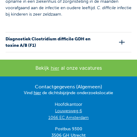
opname in een ziekenhuis of zorginstelling in de maanden
voorafgaand aan de infectie en oudere leeftijd.
C. difficile
infectie
bij kinderen is zeer zeldzaam.
Diagnostiek Clostridium difficile GDH en
toxine A/B (F1)
Bekijk
al onze vacatures
hier
Contactgegevens (Algemeen)
Vind
hier
de dichtsbijzijnde onderzoekslocatie
Hoofdkantoor
Louwesweg 6
1066 EC Amsterdam
Postbus 9300
3506 GH Utrecht