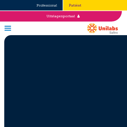
Professional
Patiënt
Uitslagenportaal
Over Saltro
Historie
Duurzaamheid en Good Governance
Werken bij
Stages
Vacatures