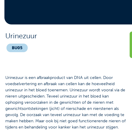
Contact
Veelgestelde vragen
Nieuws
Urinezuur
Tarieven
BU05
Afspraak maken
Urinezuur is een afbraakproduct van DNA uit cellen. Door
Locaties
voedselvertering en afbraak van cellen kan de hoeveelheid
urinezuur in het bloed toenemen. Urinezuur wordt vooral via de
Praktische informatie
nieren uitgescheiden. Teveel urinezuur in het bloed kan
ophoping veroorzaken in de gewrichten of de nieren met
Onderzoeken
gewrichtsontstekingen (jicht) of nierschade en nierstenen als
gevolg. De oorzaak van teveel urinezuur kan met de voeding te
Trombosedienst
maken hebben. Maar ook bij niet goed functionerende nieren of
tijdens en behandeling voor kanker kan het urinezuur stijgen.