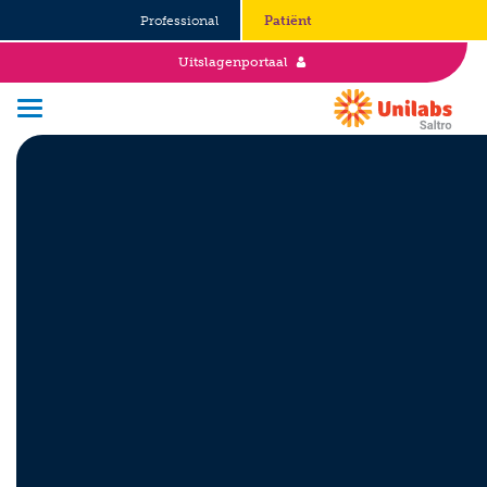
Professional
Patiënt
Uitslagenportaal
Over Saltro
Historie
Duurzaamheid en Good Governance
Werken bij
Stages
Vacatures