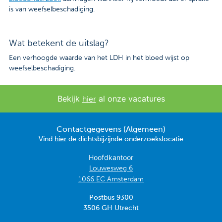
is van weefselbeschadiging.
Wat betekent de uitslag?
Een verhoogde waarde van het LDH in het bloed wijst op
weefselbeschadiging.
Bekijk
al onze vacatures
hier
Contactgegevens (Algemeen)
Vind
hier
de dichtsbijzijnde onderzoekslocatie
Hoofdkantoor
Louwesweg 6
1066 EC Amsterdam
Postbus 9300
3506 GH Utrecht