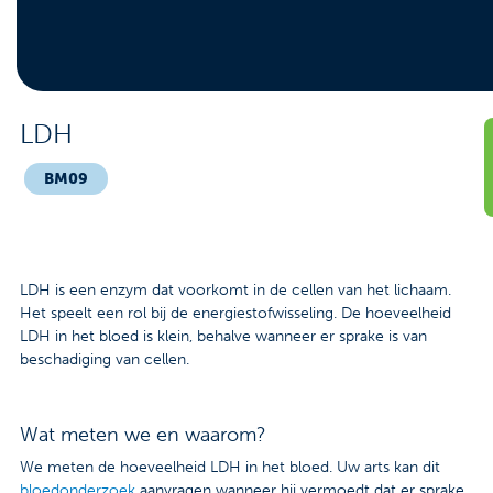
Contact
Veelgestelde vragen
Nieuws
LDH
Tarieven
BM09
Afspraak maken
LDH is een enzym dat voorkomt in de cellen van het lichaam.
Locaties
Het speelt een rol bij de energiestofwisseling. De hoeveelheid
LDH in het bloed is klein, behalve wanneer er sprake is van
Praktische informatie
beschadiging van cellen.
Onderzoeken
Wat meten we en waarom?
Trombosedienst
We meten de hoeveelheid LDH in het bloed. Uw arts kan dit
bloedonderzoek
aanvragen wanneer hij vermoedt dat er sprake