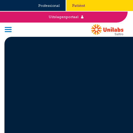
Professional
Patiënt
Uitslagenportaal
Over Saltro
Historie
Duurzaamheid en Good Governance
Werken bij
Stages
Vacatures