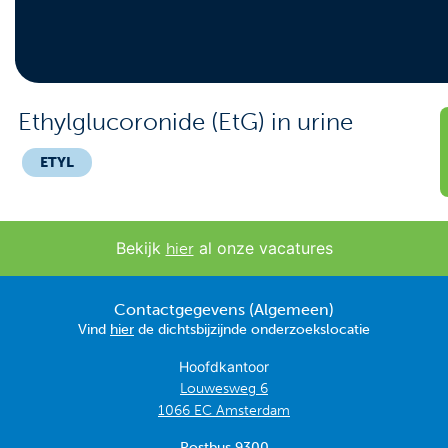
Contact
Veelgestelde vragen
Nieuws
Ethylglucoronide (EtG) in urine
Tarieven
ETYL
Afspraak maken
Bekijk
al onze vacatures
hier
Locaties
Contactgegevens (Algemeen)
Praktische informatie
Vind
hier
de dichtsbijzijnde onderzoekslocatie
Onderzoeken
Hoofdkantoor
Louwesweg 6
Trombosedienst
1066 EC Amsterdam
Postbus 9300