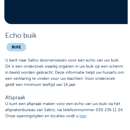
Contact
Veelgestelde vragen
Nieuws
Echo buik
Tarieven
BUIE
U bent naar Saltro doorverwezen voor een echo van uw buik.
Afspraak maken
Dit is een onderzoek waarbij organen in uw buik op een scherm
in beeld worden gebracht. Deze informatie helpt uw huisarts om
een verklaring te vinden voor uw klachten. Voor onderzoek
Locaties
geldt een minimum leeftijd van 16 jaar.
Praktische informatie
Afspraak
U kunt een afspraak maken voor een echo van uw buik via het
Onderzoeken
afsprakenbureau van Saltro, via telefoonnummer 030 236 11 24.
Onze openingstijden en locaties vindt u
hier
.
Trombosedienst