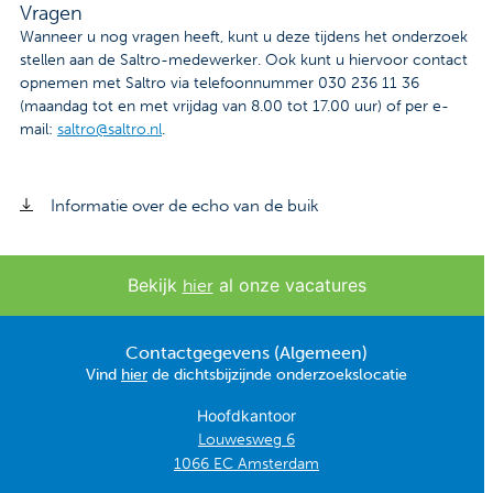
Vragen
Wanneer u nog vragen heeft, kunt u deze tijdens het onderzoek
stellen aan de Saltro-medewerker. Ook kunt u hiervoor contact
opnemen met Saltro via telefoonnummer 030 236 11 36
(maandag tot en met vrijdag van 8.00 tot 17.00 uur) of per e-
mail:
saltro@saltro.nl
.
Informatie over de echo van de buik
Bekijk
al onze vacatures
hier
Contactgegevens (Algemeen)
Vind
hier
de dichtsbijzijnde onderzoekslocatie
Hoofdkantoor
Louwesweg 6
1066 EC Amsterdam