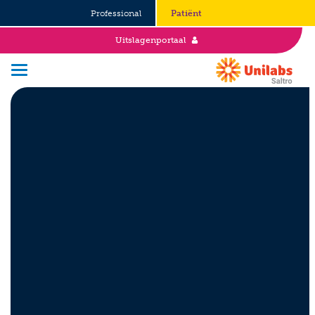
Professional
Patiënt
Uitslagenportaal
Over Saltro
Historie
Duurzaamheid en Good Governance
Werken bij
Stages
Vacatures