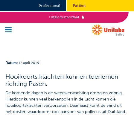
Professional
Patiënt
Uitslagenportaal
Over Saltro
Datum
:
17 april 2019
Historie
Hooikoorts klachten kunnen toenemen
richting Pasen.
Duurzaamheid en Good Governance
De komende dagen is de weersverwachting droog en zonnig.
Werken bij
Hierdoor kunnen veel berkenpollen in de lucht komen die
hooikoortsklachten veroorzaken. Daarnaast komt de wind uit
Stages
het oosten waardoor er ook aanvoer van pollen is uit Duitsland.
Vacatures