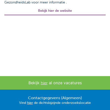
GezondheidsLab voor meer informatie .
Contact
Bekijk hier de website
Veelgestelde vragen
Nieuws
Tarieven
Afspraak maken
Locaties
Praktische informatie
Bekijk
al onze vacatures
hier
Onderzoeken
Contactgegevens (Algemeen)
Trombosedienst
Vind
hier
de dichtsbijzijnde onderzoekslocatie