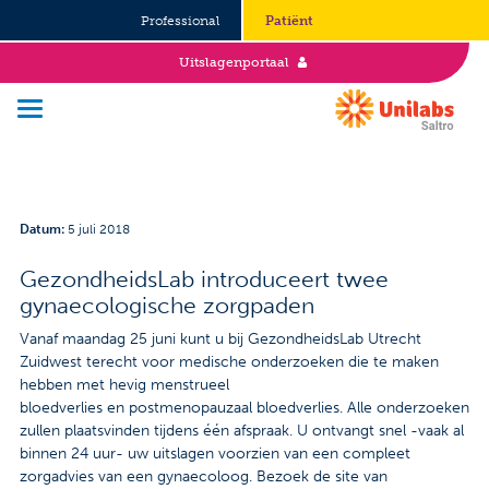
Professional
Patiënt
Uitslagenportaal
Over Saltro
Datum
:
5 juli 2018
Historie
GezondheidsLab introduceert twee
gynaecologische zorgpaden
Duurzaamheid en Good Governance
Vanaf maandag 25 juni kunt u bij GezondheidsLab Utrecht
Werken bij
Zuidwest terecht voor medische onderzoeken die te maken
hebben met hevig menstrueel
Stages
bloedverlies en postmenopauzaal bloedverlies. Alle onderzoeken
zullen plaatsvinden tijdens één afspraak. U ontvangt snel -vaak al
binnen 24 uur- uw uitslagen voorzien van een compleet
Vacatures
zorgadvies van een gynaecoloog. Bezoek de site van