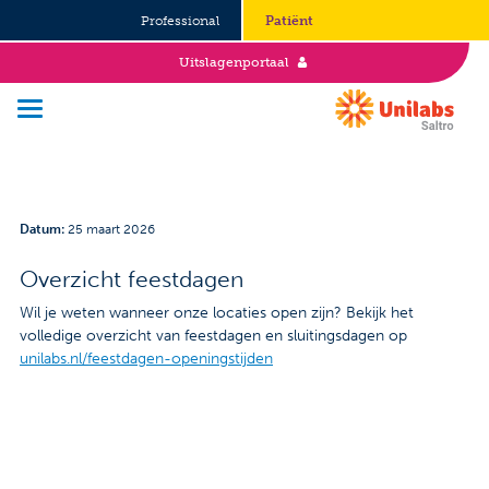
Professional
Patiënt
Uitslagenportaal
Over Saltro
Datum
:
25 maart 2026
Historie
Overzicht feestdagen
Duurzaamheid en Good Governance
Wil je weten wanneer onze locaties open zijn? Bekijk het
volledige overzicht van feestdagen en sluitingsdagen op
Werken bij
unilabs.nl/feestdagen-openingstijden
Stages
Vacatures