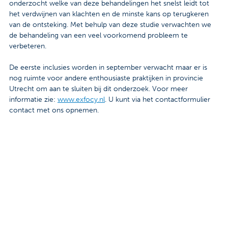
onderzocht welke van deze behandelingen het snelst leidt tot
Contact
het verdwijnen van klachten en de minste kans op terugkeren
van de ontsteking. Met behulp van deze studie verwachten we
Veelgestelde vragen
de behandeling van een veel voorkomend probleem te
verbeteren.
Nieuws
De eerste inclusies worden in september verwacht maar er is
Tarieven
nog ruimte voor andere enthousiaste praktijken in provincie
Utrecht om aan te sluiten bij dit onderzoek. Voor meer
informatie zie:
www.exfocy.nl
. U kunt via het contactformulier
contact met ons opnemen.
Afspraak maken
Locaties
Praktische informatie
Onderzoeken
Trombosedienst