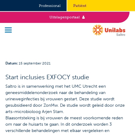
Professional
Patiënt
Uitslagenportaal
Over Saltro
Datum
:
15 september 2021
Historie
Start inclusies EXFOCY studie
Duurzaamheid en Good Governance
Saltro is in samenwerking met het UMC Utrecht een
geneesmiddelenonderzoek naar de behandeling van
Werken bij
urineweginfecties bij vrouwen gestart. Deze studie wordt
gesubsidieerd door ZonMw. De studie wordt geleid door onze
arts-microbioloog Arjen Stam.
Stages
Blaasontsteking is bij vrouwen de meest voorkomende reden
om naar de huisarts te gaan. In dit onderzoek worden 3
Vacatures
verschillende behandelingen met elkaar vergeleken en