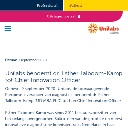
Professional
Patiënt
Uitslagenportaal
Over Saltro
Datum
:
9 september 2020
Historie
Unilabs benoemt dr. Esther Talboom-Kamp
tot Chief Innovation Officer
Duurzaamheid en Good Governance
Genève, 9 september 2020: Unilabs, de toonaangevende
Werken bij
Europese leverancier van diagnostiek, benoemt dr. Esther
Talboom-Kamp (MD MBA PhD) tot hun Chief Innovation Officer.
Stages
Esther Talboom-Kamp was sinds 2011 bestuursvoorzitter van
het onlangs overgenomen Saltro, een van de grootste en meest
Vacatures
innovatieve diagnostische kenniscentra in Nederland. In haar