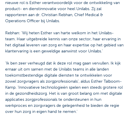
nieuwe rol is Esther verantwoordelijk voor de ontwikkeling van
Contact
product- en dienstinnovatie voor heel Unilabs. Zij zal
rapporteren aan dr. Christian Rebhan, Chief Medical &
Veelgestelde vragen
Operations Officer bij Unilabs.
Nieuws
Rebhan: ‘Wij heten Esther van harte welkom in het Unilabs-
team. Haar uitgebreide kennis van onze sector, haar ervaring in
Tarieven
het digitaal leveren van zorg en haar expertise op het gebied van
klantervaring is een geweldige aanwinst voor Unilabs.’
‘Ik ben zeer verheugd dat ik deze rol mag gaan vervullen. Ik kijk
Afspraak maken
ernaar uit om samen met de Unilabs teams in alle landen
toekomstbestendige digitale diensten te ontwikkelen voor
Locaties
zowel zorgvragers als zorgprofessionals’, aldus Esther Talboom-
Kamp. ‘Innovatieve technologieën spelen een steeds grotere rol
Praktische informatie
in de gezondheidszorg. Het is van groot belang om met digitale
applicaties zorgprofessionals te ondersteunen in hun
Onderzoeken
werkproces en zorgvragers de gelegenheid te bieden de regie
over hun zorg in eigen hand te nemen.’
Trombosedienst