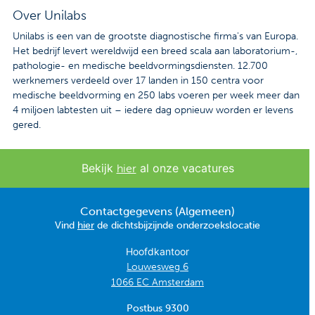
Over Unilabs
Unilabs is een van de grootste diagnostische firma's van Europa.
Het bedrijf levert wereldwijd een breed scala aan laboratorium-,
pathologie- en medische beeldvormingsdiensten. 12.700
werknemers verdeeld over 17 landen in 150 centra voor
medische beeldvorming en 250 labs voeren per week meer dan
4 miljoen labtesten uit – iedere dag opnieuw worden er levens
gered.
Bekijk
al onze vacatures
hier
Contactgegevens (Algemeen)
Vind
hier
de dichtsbijzijnde onderzoekslocatie
Hoofdkantoor
Louwesweg 6
1066 EC Amsterdam
Postbus 9300