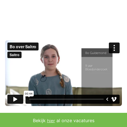
Contact
Veelgestelde vragen
Nieuws
Tarieven
Afspraak maken
Locaties
Praktische informatie
Onderzoeken
Trombosedienst
Bekijk
al onze vacatures
hier