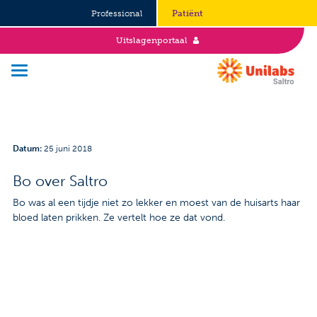
Professional
Patiënt
Uitslagenportaal
Over Saltro
Datum
:
25 juni 2018
Historie
Bo over Saltro
Duurzaamheid en Good Governance
Bo was al een tijdje niet zo lekker en moest van de huisarts haar
bloed laten prikken. Ze vertelt hoe ze dat vond.
Werken bij
Stages
Vacatures